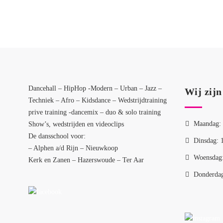
Dancehall – HipHop -Modern – Urban – Jazz –
Wij zijn
Techniek – Afro – Kidsdance – Wedstrijdtraining
prive training -dancemix – duo & solo training
Maandag: 
Show’s, wedstrijden en videoclips
De dansschool voor:
Dinsdag: 
– Alphen a/d Rijn – Nieuwkoop
Woensdag:
Kerk en Zanen – Hazerswoude – Ter Aar
Donderdag