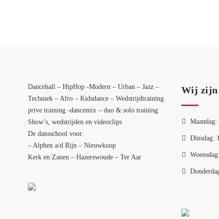
Dancehall – HipHop -Modern – Urban – Jazz –
Wij zijn
Techniek – Afro – Kidsdance – Wedstrijdtraining
prive training -dancemix – duo & solo training
Maandag: 
Show’s, wedstrijden en videoclips
De dansschool voor:
Dinsdag: 
– Alphen a/d Rijn – Nieuwkoop
Woensdag:
Kerk en Zanen – Hazerswoude – Ter Aar
Donderdag