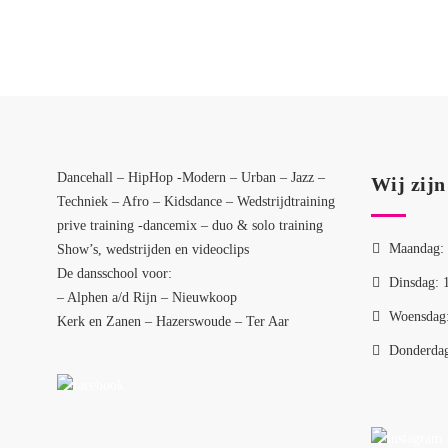
Dancehall – HipHop -Modern – Urban – Jazz –
Wij zijn
Techniek – Afro – Kidsdance – Wedstrijdtraining
prive training -dancemix – duo & solo training
Maandag: 
Show’s, wedstrijden en videoclips
De dansschool voor:
Dinsdag: 
– Alphen a/d Rijn – Nieuwkoop
Woensdag:
Kerk en Zanen – Hazerswoude – Ter Aar
Donderdag